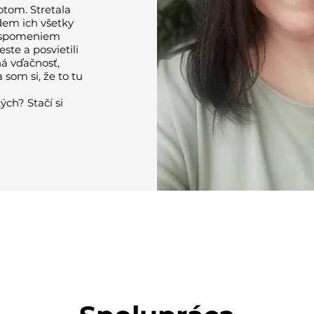
otom. Stretala
dem ich všetky
, spomeniem
ste a posvietili
ná vďačnosť,
 som si, že to tu
ých? Stačí si