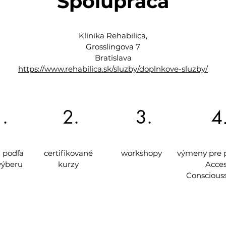
Spolupráca
Klinika Rehabilica,
Grosslingova 7
Bratislava
https://www.rehabilica.sk/sluzby/doplnkove-sluzby/
.
2.
3.
4
 podľa
certifikované
workshopy
výmeny pre 
výberu
kurzy
Acce
Conscious