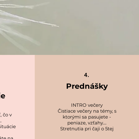
4.
Prednášky
ie
INTRO večery
Čistiace večery na témy, s
, čo v
ktorými sa pasujete -
.
peniaze, vzťahy....
situácie
Stretnutia pri čaji o 5tej
áte na