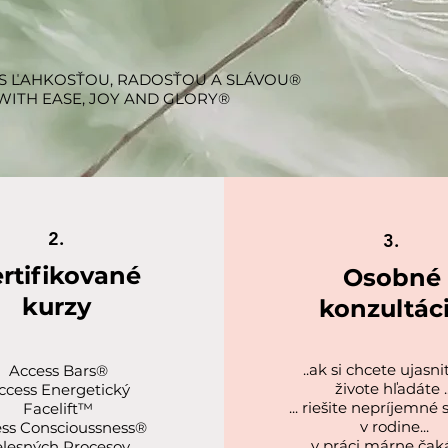
 S ĽAHKOSŤOU, RADOSŤOU A SLÁVOU®
 WITH EASE, JOY AND GLORY®
2.
3.
rtifikované
Osobné
kurzy
konzultác
..ak si chcete ujasniť
Access Bars®
živote hľadáte ..
ccess Energetický
... riešite nepríjemné 
Facelift™
v rodine...
ss Conscioussness®
... v práci márne čak
elesných Procesov