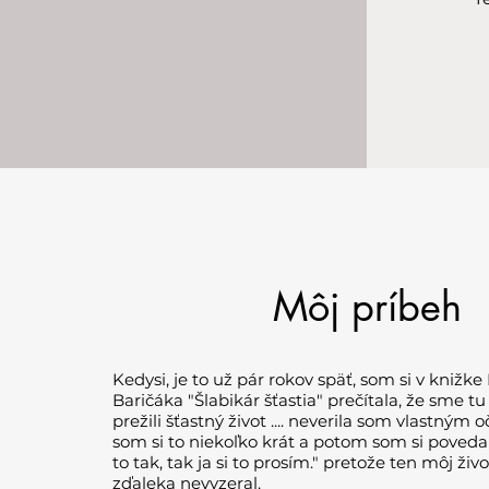
Môj príbeh
Kedysi, je to už pár rokov späť, som si v knižke
Baričáka "Šlabikár šťastia" prečítala, že sme t
prežili šťastný život .... neverila som vlastným 
som si to niekoľko krát a potom som si povedal
to tak, tak ja si to prosím." pretože ten môj živo
zďaleka nevyzeral.