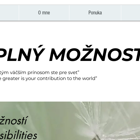
O mne
Ponuka
 PLNÝ MOŽNOST
, tým väčším prínosom ste pre svet”
 greater is your contribution to the world”
žností
sibilities