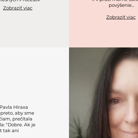
povýšenie...
Zobraziť viac
Zobraziť viac
 Pavla Hiraxa
u preto, aby sme
očiam, prečítala
a: "Dobre. Ak je
t tak ani