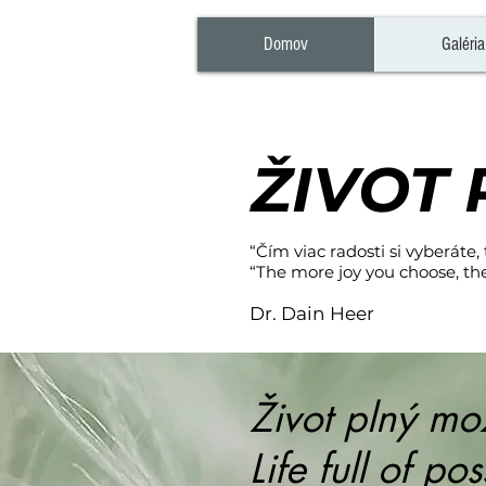
Domov
Galéria
ŽIVOT
“Čím viac radosti si vyberáte
“The more joy you choose, the
Dr. Dain Heer
Život plný mo
Life full of pos