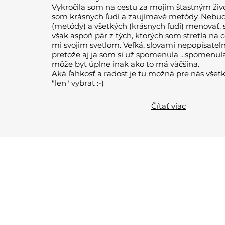
Vykročila som na cestu za mojim šťastným živ
som krásnych ľudí a zaujímavé metódy. Nebu
(metódy) a všetkých (krásnych ľudi) menovať
však aspoň pár z tých, ktorých som stretla na ce
mi svojim svetlom. Veľká, slovami nepopísateľ
pretože aj ja som si už spomenula ...spomenula
môže byť úplne inak ako to má väčšina.
Aká ľahkosť a radosť je tu možná pre nás všetk
"len" vybrať :-)
Čítať viac