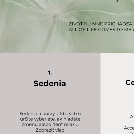
ŽIVOT KU MNE PRICHÁDZA
ALL OF LIFE COMES TO ME
1.
Ce
Sedenia
Sedenia a kurzy, z ktorých si
A
určite vyberiete, ak hľadáte
zmenu alebo "len" relax ...
Acce
Zobraziť viac
T