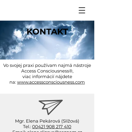
KONTAKT
Vo svojej praxi používam najmä nástroje
Access Consciousness®,
viac informácií nájdete
na:
www.accessconsciousness.com
Mgr. Elena Pekárová (Slížová)
Tel.:
00421 908 217 410